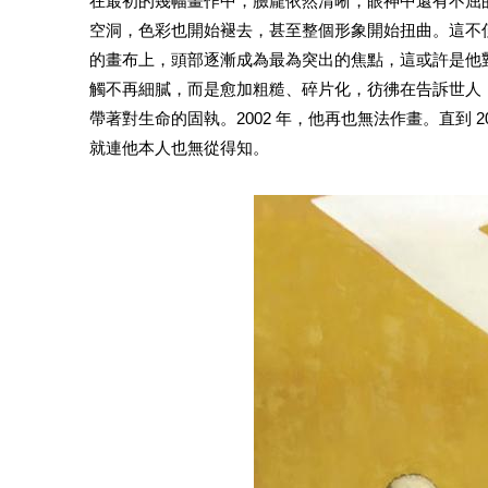
在最初的幾幅畫作中，臉龐依然清晰，眼神中還有不屈
空洞，色彩也開始褪去，甚至整個形象開始扭曲。這不
的畫布上，頭部逐漸成為最為突出的焦點，這或許是他
觸不再細膩，而是愈加粗糙、碎片化，彷彿在告訴世人
帶著對生命的固執。2002 年，他再也無法作畫。直到 20
就連他本人也無從得知。