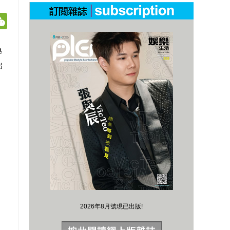
t
ne
WeChat
學
出
2026年8月號現已出版!