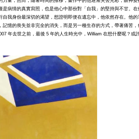
的力量，然而，隨著時間的推移，畫作中的他逐漸失去光彩，眼神變
僅是病情的真實寫照，也是他心中那份對「自我」的堅持與不甘。在
對自我身份最深切的渴望，想證明即便在遺忘中，他依然存在。他的
，記憶的喪失並非完全的消失，而是另一種生存的方式，帶著痛苦，
07 年去世之前，最後 5 年的人生時光中，William 在想什麼呢？或