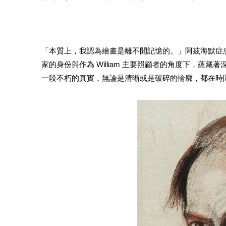
「本質上，我認為繪畫是離不開記憶的。」阿茲海默症患者 Will
家的身份與作為 William 主要照顧者的角度下，
一段不朽的真實，無論是清晰或是破碎的輪廓，都在時