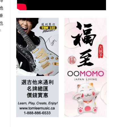
得
他
筆
也
許