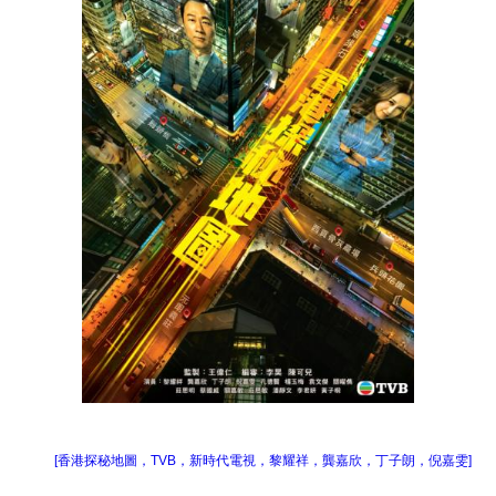
[香港探秘地圖，TVB，新時代電視，黎耀祥，龔嘉欣，丁子朗，倪嘉雯]