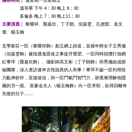
播映時間
｜ 逢星期一至星期五
溫哥華 下午 4：30 晚上 8：30
多倫多 晚上 7：30 晚上11：30
主要演員
｜ 黎耀祥、龔嘉欣、丁子朗、倪嘉雯、孔德賢、袁文
傑、楊玉梅
玄學家莊一臣（黎耀祥飾）創立網上頻道，並藉年輕女子王秀儀
（倪嘉雯飾）被指遇鬼昏迷之事提升聲望。一臣同時招攬打假網
紅畢萍（龔嘉欣飾）、攝影師高文彬（丁子朗飾）與秀儀組成探
秘團隊，深入查訪連串古怪詭異的人和事！畢萍不齒一臣利用怪
力亂神炒作，宣揚迷信，與一臣鬥氣鬥智鬥力，卻逐漸理解他隱
藏的另一面。 富豪金夫人（楊玉梅飾）向一臣求助，欲尋回離奇
失蹤的兒子……