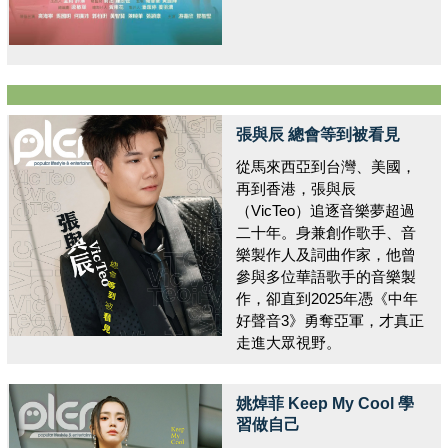
張與辰 總會等到被看見
從馬來西亞到台灣、美國，
再到香港，張與辰
（VicTeo）追逐音樂夢超過
二十年。身兼創作歌手、音
樂製作人及詞曲作家，他曾
參與多位華語歌手的音樂製
作，卻直到2025年憑《中年
好聲音3》勇奪亞軍，才真正
走進大眾視野。
姚焯菲 Keep My Cool 學
習做自己