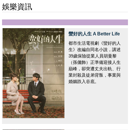
娛樂資訊
蠻好的人生 A Better Life
都市生活電視劇《蠻好的人
生》改編自同名小說，講述
39歲保險從業人員胡曼黎
（孫儷飾）正準備迎接人生
巔峰，卻突遭丈夫出軌、行
業封殺及徒弟背叛，事業與
婚姻跌入谷底。