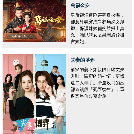
萬福金安
皇后顧清遭陷害葬身火海，
卻意外魂穿成尚衣局婢女鳳
卿。保護妹妹顧婉並揪出真
兇，她以婢女之身周旋於後
宮嬪妃。
夫妻的博弈
罹癌的姜幸如親眼目睹丈夫
與唯一閨蜜的婚外情，更慘
遭二人毒手。命運坎坷的她
卻奇蹟般「死而復生」，重
返五年前改寫命運。