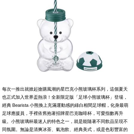
每次一推出就掀起搶購風潮的星巴克小熊玻璃杯系列，這個夏天
也正式加入世界盃熱浪！全新限定版「足球小熊玻璃杯」登場，
經典 Bearista 小熊換上充滿運動感的綠白相間足球帽，化身最萌
足球應援員，手裡依舊抱著招牌星巴克咖啡杯，可愛指數再升
級。小熊玻璃杯最迷人的特色之一，就是能隨著不同飲品呈現不
同氛圍。無論是清爽冰茶、氣泡飲、經典美式，或是色彩豐富的