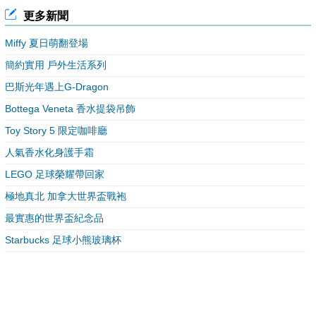
更多新聞
Miffy 夏日萌翻登場
簡約實用 戶外生活系列
巴斯光年遇上G-Dragon
Bottega Veneta 香水提袋吊飾
Toy Story 5 限定咖啡廳
人氣香水化身護手霜
LEGO 足球榮耀帶回家
極地真北 加拿大世界盃戰袍
最實惠的世界盃紀念品
Starbucks 足球小熊玻璃杯